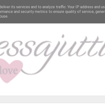
eliver its services and to analyze traffic. Your IP address and u
ormance and security metrics to ensure quality of service, gene
buse.