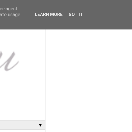
ser-agent
rate usage
LEARN MORE
GOT IT
▼