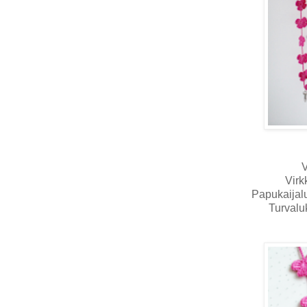
V
Virk
Papukaijal
Turvalu