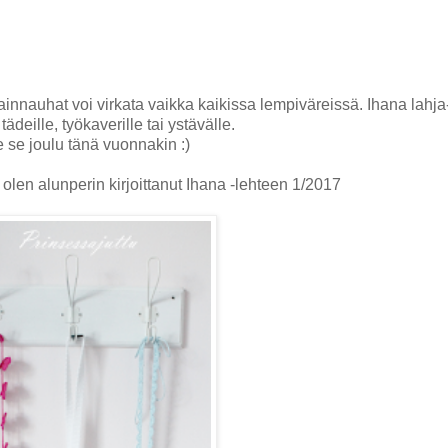
vainnauhat voi virkata vaikka kaikissa lempiväreissä. Ihana lahja
ädeille, työkaverille tai ystävälle.
 se joulu tänä vuonnakin :)
 olen alunperin kirjoittanut Ihana -lehteen 1/2017