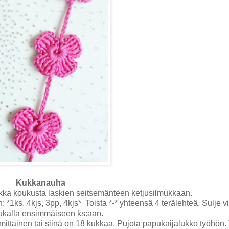
Kukkanauha
mukka koukusta laskien seitsemänteen ketjusilmukkaan.
ks, 4kjs, 3pp, 4kjs* Toista *-* yhteensä 4 terälehteä. Sulje vi
mukalla ensimmäiseen ks:aan.
ttainen tai siinä on 18 kukkaa. Pujota papukaijalukko työhön. T