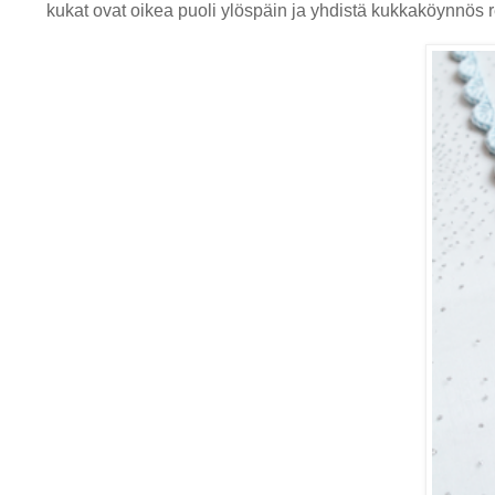
kukat ovat oikea puoli ylöspäin ja yhdistä kukkaköynnös re