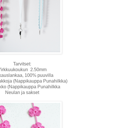
Tarvitset:
irkkuukoukun
2.50mm
kauslankaa, 100% puuvilla
ukkoja (Nappikauppa Punahilkka)
kko (Nappikauppa Punahilkka
Neulan ja sakset