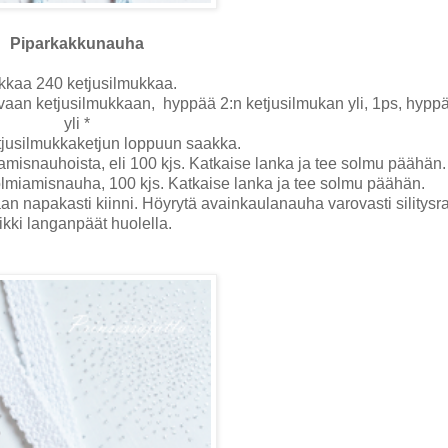
Piparkakkunauha
kkaa 240 ketjusilmukkaa.
avaan ketjusilmukkaan,
hyppää 2:n ketjusilmukan yli, 1ps, hypp
yli *
etjusilmukkaketjun loppuun saakka.
misnauhoista, eli 100 kjs. Katkaise lanka ja tee solmu päähän.
olmiamisnauha, 100 kjs. Katkaise lanka ja tee solmu päähän.
aan napakasti kiinni. Höyrytä avainkaulanauha varovasti silitysra
ikki langanpäät huolella.