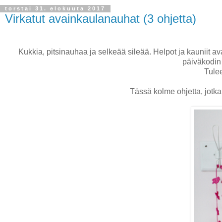
torstai 31. elokuuta 2017
Virkatut avainkaulanauhat (3 ohjetta)
Kukkia, pitsinauhaa ja selkeää sileää. Helpot ja kauniit a
päiväkodin t
Tulee
Tässä kolme ohjetta, jotka