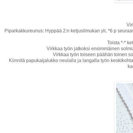
Vir
Piparkakkureunus: Hyppää 2:n ketjusilmukan yli, *6 p seura
Toista *-* k
Virkkaa työn jatkoksi ensimmäinen solmia
Virkkaa työn toiseen päähän toinen s
Kiinnitä papukaijalukko neulalla ja langalla työn keskikoht
ka