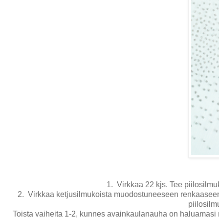
1. Virkkaa 22 kjs. Tee piilosil
2. Virkkaa ketjusilmukoista muodostuneeseen renkaaseen: *1
piilosil
Toista vaiheita 1-2, kunnes avainkaulanauha on haluamasi mi