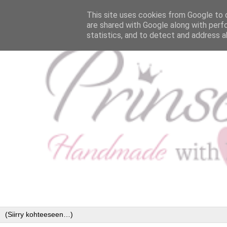
This site uses cookies from Google to d
are shared with Google along with perf
statistics, and to detect and address a