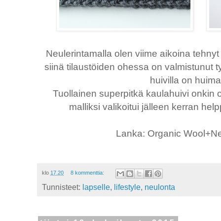
Neulerintamalla olen viime aikoina tehnyt 
siinä tilaustöiden ohessa on valmistunut tyt
huivilla on huima
Tuollainen superpitkä kaulahuivi onkin oll
malliksi valikoitui jälleen kerran he
Lanka: Organic Wool+Net
klo
17.20
8 kommenttia:
Tunnisteet:
lapselle
,
lifestyle
,
neulonta