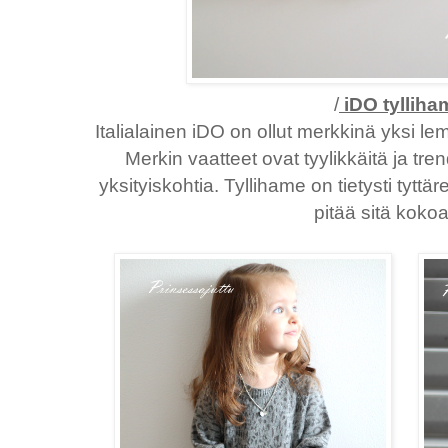
/
iDO tyllih
Italialainen iDO on ollut merkkinä yksi l
Merkin vaatteet ovat tyylikkäitä ja tren
yksityiskohtia. Tyllihame on tietysti tyttä
pitää sitä kokoa