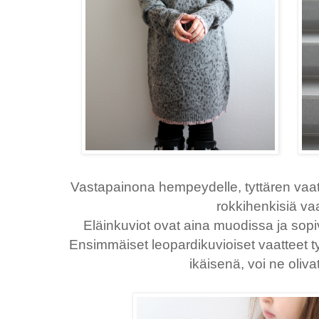
Vastapainona hempeydelle, tyttären vaa
rokkihenkisiä vaa
Eläinkuviot ovat aina muodissa ja sopiv
Ensimmäiset leopardikuvioiset vaatteet tytt
ikäisenä, voi ne oliva