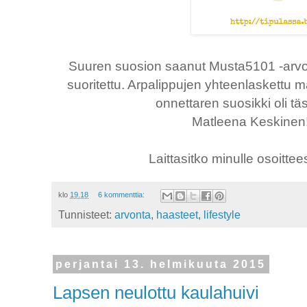
Suuren suosion saanut Musta5101 -arvon
suoritettu. Arpalippujen yhteenlaskettu mää
onnettaren suosikki oli t
Matleena Keskine
Laittasitko minulle osoitteesi
klo
19.18
6 kommenttia:
Tunnisteet:
arvonta
,
haasteet
,
lifestyle
perjantai 13. helmikuuta 2015
Lapsen neulottu kaulahuivi