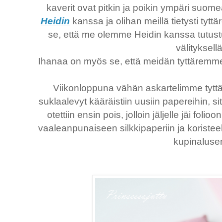
kaverit ovat pitkin ja poikin ympäri suo
Heidin
kanssa ja olihan meillä tietysti tyt
se, että me olemme Heidin kanssa tutu
välityksellä
Ihanaa on myös se, että meidän tyttäremme
Viikonloppuna vähän askartelimme tytt
suklaalevyt kääräistiin uusiin papereihin, s
otettiin ensin pois, jolloin jäljelle jäi foli
vaaleanpunaiseen silkkipaperiin ja koristeek
kupinaluse