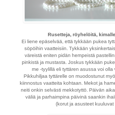
Rusetteja, röyhelöitä, kimall
Ei liene epäselvää, että tykkään pukea tyttär
söpöihin vaatteisiin. Tykkään yksinkertais
väreistä eniten pidän hempeistä pastellin
pinkistä ja mustasta. Joskus tykkään puke
me -tyylillä eli tyttären asussa voi olla
Pikkuhiljaa tyttärelle on muodostunut my
kiinnostus vaatteita kohtaan. Mekot ja hamee
neiti onkin selvästi mekkotyttö. Päivän a
väliä ja parhaimpina päivinä saankin ihail
(korut ja asusteet kuuluvat 