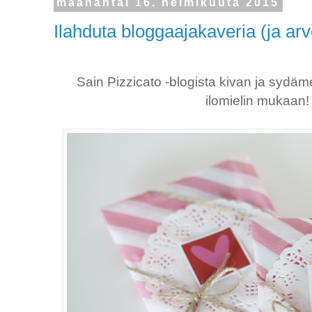
maanantai 16. helmikuuta 2015
Ilahduta bloggaajakaveria (ja arv
Sain Pizzicato -blogista kivan ja sydäm
ilomielin mukaan! 