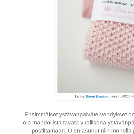
Lanka:
Blend Bamboo
, värinro.4020. N
Ensimmäiset ystävänpäivätervehdykset on 
ole mahdollista tavata virallisena ystävänp
postittamaan. Olen asunut niin monella p