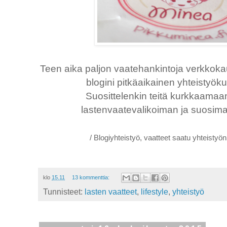
Teen aika paljon vaatehankintoja verkkokau
blogini pitkäaikainen yhteisty
Suosittelenkin teitä kurkkaama
lastenvaatevalikoiman ja suosimaa
/ Blogiyhteistyö, vaatteet saatu yhteisty
klo
15.11
13 kommenttia:
Tunnisteet:
lasten vaatteet
,
lifestyle
,
yhteistyö