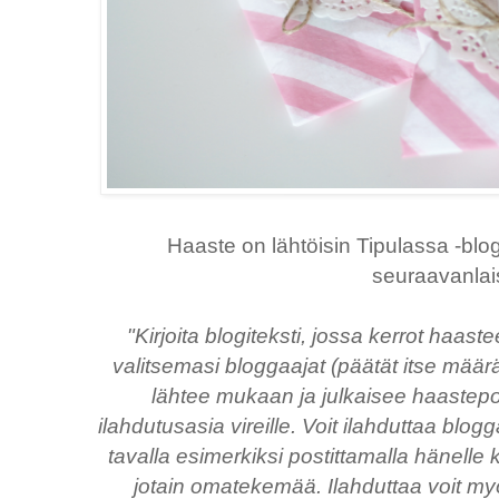
Haaste on lähtöisin Tipulassa -blog
seuraavanlai
"Kirjoita blogiteksti, jossa kerrot haa
valitsemasi bloggaajat (päätät itse mää
lähtee mukaan ja julkaisee haastepo
ilahdutusasia vireille. Voit ilahduttaa blo
tavalla esimerkiksi postittamalla hänelle k
jotain omatekemää. Ilahduttaa voit m