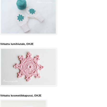
Virkattu lumihiutale, OHJE
Virkattu kosmetiikkapussi, OHJE