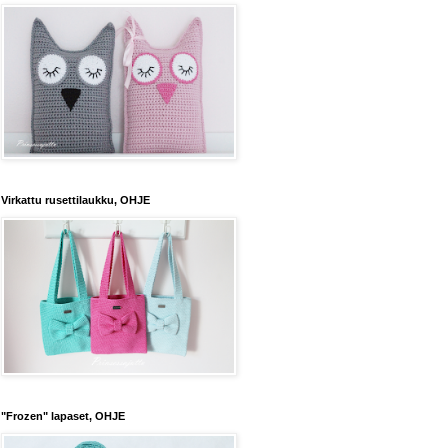
Virkattu rusettilaukku, OHJE
"Frozen" lapaset, OHJE