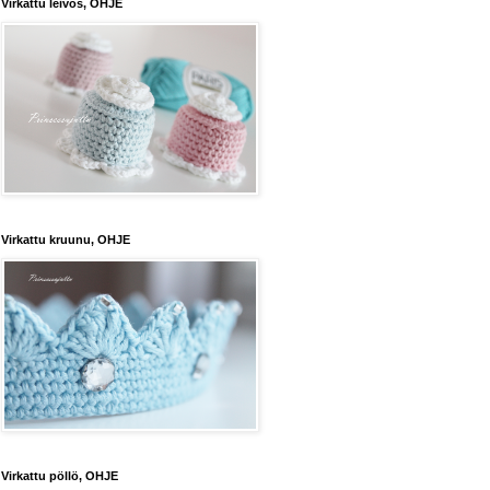
Virkattu leivos, OHJE
Virkattu kruunu, OHJE
Virkattu pöllö, OHJE