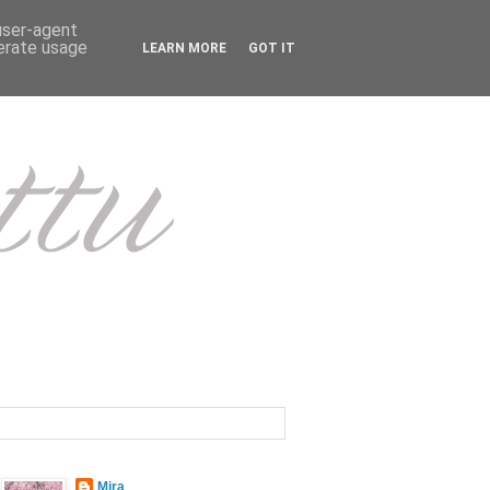
 user-agent
nerate usage
LEARN MORE
GOT IT
Mira