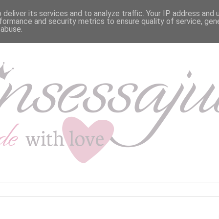
deliver its services and to analyze traffic. Your IP address and
formance and security metrics to ensure quality of service, ge
 abuse.