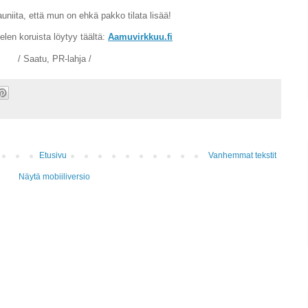
uniita, että mun on ehkä pakko tilata lisää!
elen koruista löytyy täältä:
Aamuvirkkuu.fi
/ Saatu, PR-lahja /
Etusivu
Vanhemmat tekstit
Näytä mobiiliversio