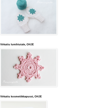
Virkattu lumihiutale, OHJE
Virkattu kosmetiikkapussi, OHJE