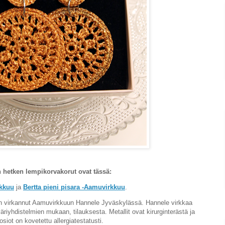
hetken lempikorvakorut ovat tässä:
rkkuu
ja
Bertta pieni pisara -Aamuvirkkuu
.
t on virkannut Aamuvirkkuun Hannele Jyväskylässä. Hannele virkkaa
äriyhdistelmien mukaan, tilauksesta. Metallit ovat kirurginterästä ja
 osiot on kovetettu allergiatestatusti.