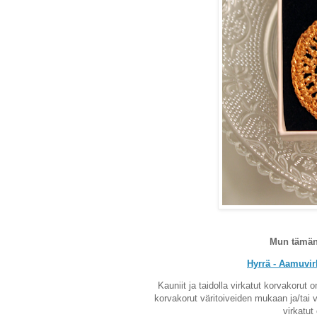
Mun tämän 
Hyrrä - Aamuvi
Kauniit ja taidolla virkatut korvakoru
korvakorut väritoiveiden mukaan ja/tai v
virkatut