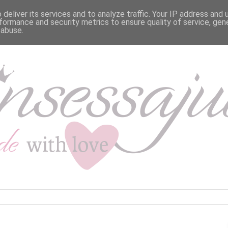
deliver its services and to analyze traffic. Your IP address and
formance and security metrics to ensure quality of service, ge
 abuse.