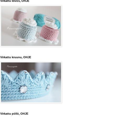
Virkattu leivos, OHJE
Virkattu kruunu, OHJE
Virkattu pöllö, OHJE