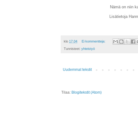
Nämä on niin ka
Lisätietoja Hann
klo
17.04
Ei kommentteja:
Tunnisteet:
yhteistyö
Uudemmat tekstit
Tilaa:
Blogitekstit (Atom)