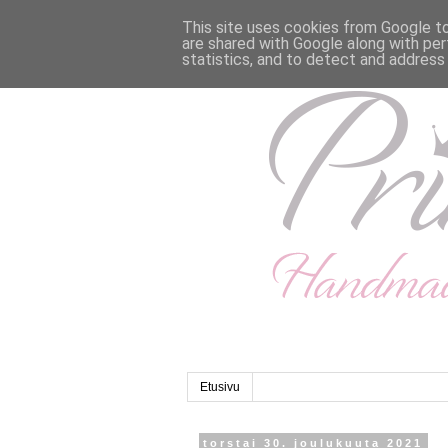
This site uses cookies from Google to 
are shared with Google along with per
statistics, and to detect and address
Etusivu
torstai 30. joulukuuta 2021