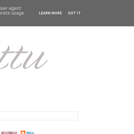
 user-agent
nerate usage
LEARN MORE
GOT IT
Mira