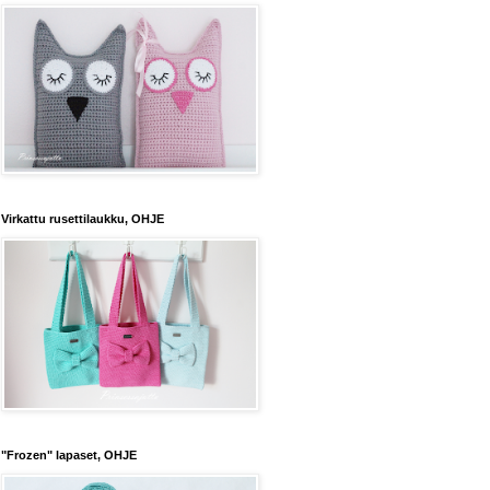
Virkattu rusettilaukku, OHJE
"Frozen" lapaset, OHJE