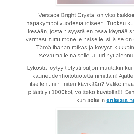
Versace Bright Crystal on yksi kaikkie
napakymppi vuodesta toiseen. Tuoksu ku
kesään, jostain syystä en osaa käyttää si
varmasti tuttu monelle naiselle, sillä se on 
Tämä ihanan raikas ja kevysti kukkaine
itsevarmalle naiselle. Juuri nyt alenn
Lykosta löytyy tietysti paljon muutakin kui
kauneudenhoitotuotetta nimittäin! Ajattel
itselleni, niin miten kävikään? Valikoimaa 
pitästi yli 1000kpl, voitteko kuvitella!!! S
kun selailin
erilaisia h