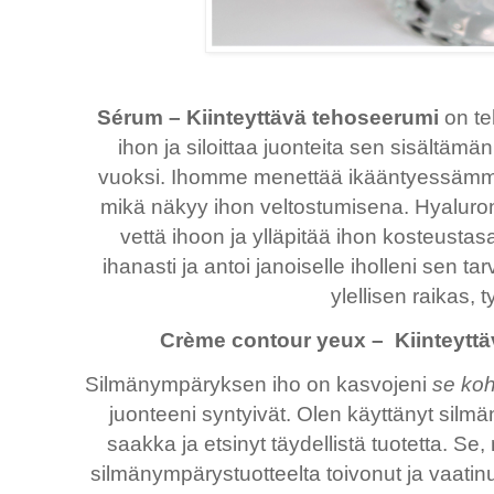
Sérum – Kiinteyttävä tehoseerumi
on te
ihon ja siloittaa juonteita sen sisältäm
vuoksi. Ihomme menettää ikääntyessämme 
mikä näkyy ihon veltostumisena. Hyaluron
vettä ihoon ja ylläpitää ihon kosteustasa
ihanasti ja antoi janoiselle iholleni sen 
ylellisen raikas, 
Crème contour yeux – Kiinteytt
Silmänympäryksen iho on kasvojeni
se koh
juonteeni syntyivät. Olen käyttänyt silm
saakka ja etsinyt täydellistä tuotetta. Se, 
silmänympärystuotteelta toivonut ja vaatinu