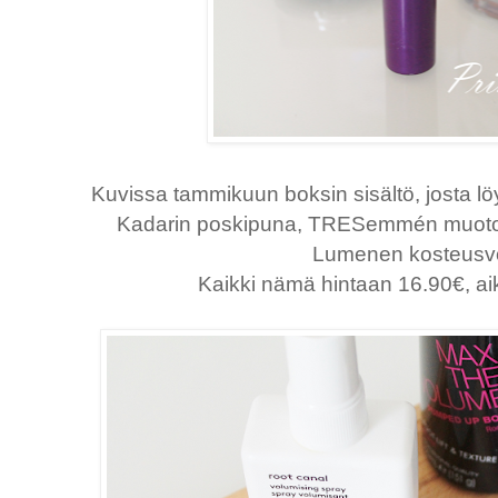
Kuvissa
tamm
ikuun boksin sisältö, josta l
Kadarin poskipuna, TRESemmén muotov
Lumenen kosteusvo
Kaikki nämä hintaan 16.90€, ai