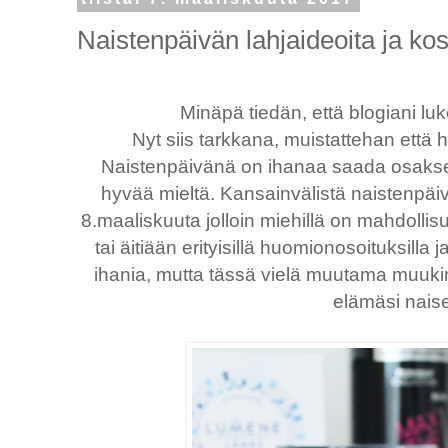
Naistenpäivän lahjaideoita ja kos
Minäpä tiedän, että blogiani l
Nyt siis tarkkana, muistattehan ett
Naistenpäivänä on ihanaa saada osakse
hyvää mieltä. Kansainvälistä naistenpä
8.maaliskuuta jolloin miehillä on mahdollis
tai äitiään erityisillä huomionosoituksilla 
ihania, mutta tässä vielä muutama muukin
elämäsi naise