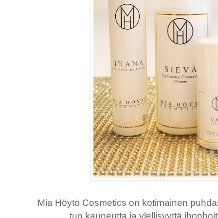
Mia Höytö Cosmetics on kotimainen puhdas 
tuo kauneutta ja ylellisyyttä ihonhoit