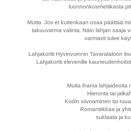
luonnonkosmetiikasta pitä
Mutta. Jos et kuitenkaan osaa päättää mitä 
takuuvarma valinta. Näin lahjan saaja vo
varmasti tulee kä
Lahjakortti Hyvinvoinnin Tavarataloon itse
Lahjakortti elevenille kauneudenhoitotu
Muita ihania lahjaideoita 
Hieronta tai jalka
Kodin siivoaminen tai ruu
Romantiikkaa ja yht
suklaata ja ku