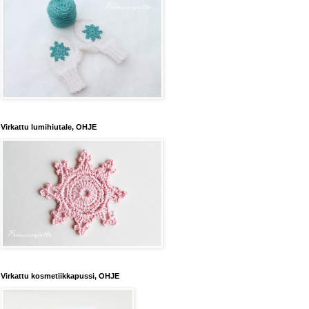
Virkattu lumihiutale, OHJE
Virkattu kosmetiikkapussi, OHJE