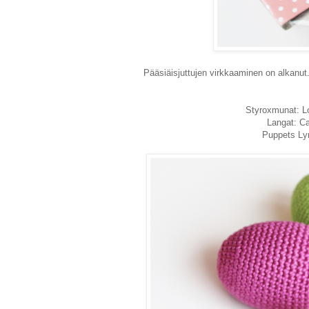
Pääsiäisjuttujen virkkaaminen on alkanut.
Styroxmunat: Loi
Langat: Ca
Puppets Lyr