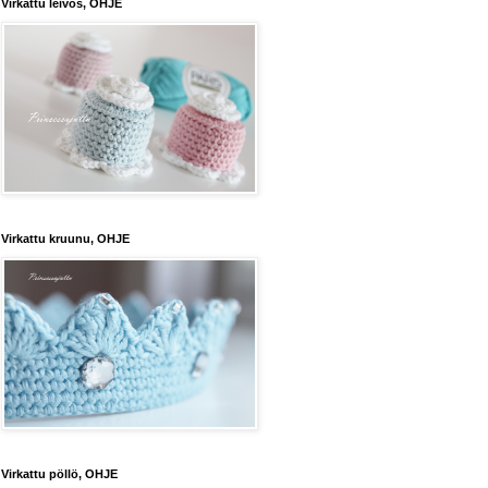
Virkattu leivos, OHJE
Virkattu kruunu, OHJE
Virkattu pöllö, OHJE