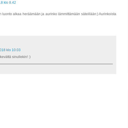
8 klo 8.42
n luonto alkaa heräämään ja aurinko lämmittämään säteillään:) Aurinkoista
018 klo 10.03
kevättä sinullekin! :)