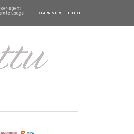
 user-agent
nerate usage
LEARN MORE
GOT IT
Mira