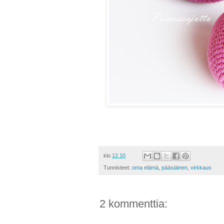
klo
12.10
Tunnisteet:
oma elämä
,
pääsiäinen
,
virkkaus
2 kommenttia: