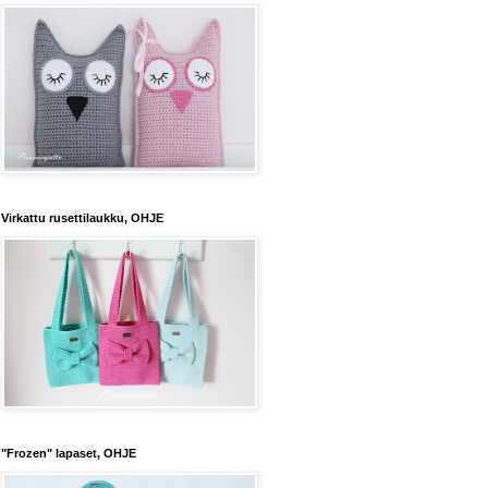
Virkattu rusettilaukku, OHJE
"Frozen" lapaset, OHJE