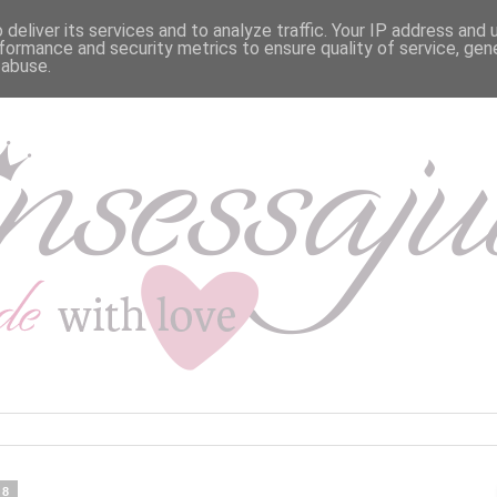
deliver its services and to analyze traffic. Your IP address and
formance and security metrics to ensure quality of service, ge
 abuse.
18