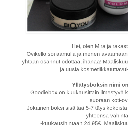
Hei, olen Mira ja rakast
Ovikello soi aamulla ja menen avaamaan o
yhtään osannut odottaa, ihanaa! Maaliskuu
ja uusia kosmetiikkatuttavuk
Yllätysboksin nimi 
Goodiebox on kuukausittain ilmestyvä k
suoraan koti-ove
Jokainen boksi sisältää 5-7 täysikokoista
yhteensä vähint
-kuukausihintaan 24,95€. Maaliskuun