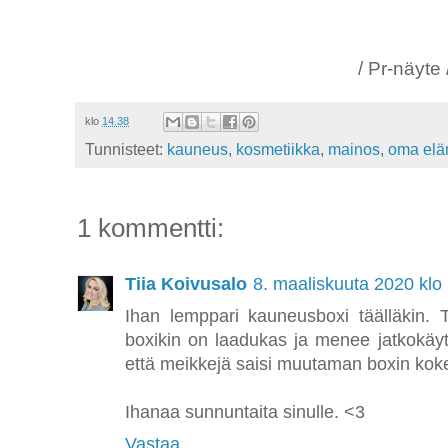
/ Pr-näyte 
klo
14.38
Tunnisteet:
kauneus
,
kosmetiikka
,
mainos
,
oma el
1 kommentti:
Tiia Koivusalo
8. maaliskuuta 2020 klo
Ihan lemppari kauneusboxi täälläkin. To
boxikin on laadukas ja menee jatkokäytt
että meikkejä saisi muutaman boxin ko
Ihanaa sunnuntaita sinulle. <3
Vastaa