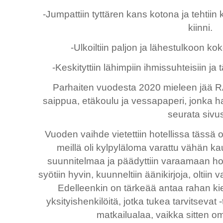
-Jumpattiin tyttären kans kotona ja tehtiin k
kiinni.
-Ulkoiltiin paljon ja lähestulkoon kok
-Keskityttiin lähimpiin ihmissuhteisiin ja t
Parhaiten vuodesta 2020 mieleen jää 
saippua, etäkoulu ja vessapaperi, jonka h
seurata sivus
Vuoden vaihde vietettiin hotellissa täss
meillä oli kylpyläloma varattu vähän 
suunnitelmaa ja päädyttiin varaamaan hot
syötiin hyvin, kuunneltiin äänikirjoja, oltiin 
Edelleenkin on tärkeää antaa rahan kiert
yksityishenkilöitä, jotka tukea tarvitseva
matkailualaa, vaikka sitten 