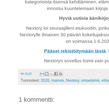
kategorioista itsensä kehittäminen, elämä
innostui kuuntelemaan kirjoja 
Hyviä uutisia äänikirjo
Nextory loi seuraajilleni etukoodin, jonk
Nextorylle ilmaisen 30 päivän kokeilujakson
on voimassa 1.6.20
Pääset rekistöitymään tästä
.
Nextoryn sovellus toimii vain puh
klo
16.19
Tunnisteet:
2020
,
mainos
,
Nextory
,
omaelämä
,
vill
1 kommentti: