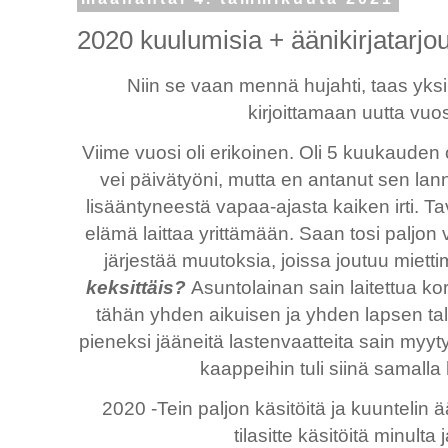
2020 kuulumisia + äänikirjatarjo
Niin se vaan mennä hujahti, taas yksi
kirjoittamaan uutta vuo
Viime vuosi oli erikoinen. Oli 5 kuukauden
vei päivätyöni, mutta en antanut sen lann
lisääntyneestä vapaa-ajasta kaiken irti. Tav
elämä laittaa yrittämään. Saan tosi paljon v
järjestää muutoksia, joissa joutuu miett
keksittäis?
Asuntolainan sain laitettua koro
tähän yhden aikuisen ja yhden lapsen tal
pieneksi jääneitä lastenvaatteita sain myytyä 
kaappeihin tuli siinä samalla 
2020 -Tein paljon käsitöitä ja kuuntelin ää
tilasitte käsitöitä minulta 