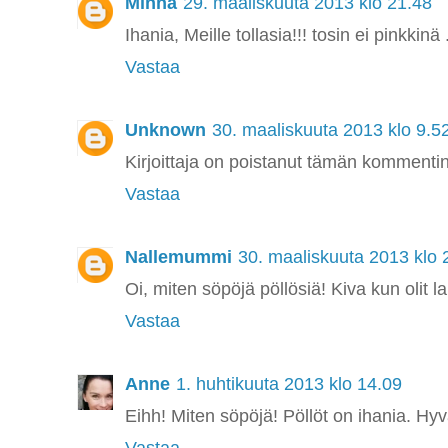
Minna
29. maaliskuuta 2013 klo 21.48
Ihania, Meille tollasia!!! tosin ei pinkkinä .
Vastaa
Unknown
30. maaliskuuta 2013 klo 9.5
Kirjoittaja on poistanut tämän kommentin
Vastaa
Nallemummi
30. maaliskuuta 2013 klo 
Oi, miten söpöjä pöllösiä! Kiva kun olit la
Vastaa
Anne
1. huhtikuuta 2013 klo 14.09
Eihh! Miten söpöjä! Pöllöt on ihania. Hyv
Vastaa