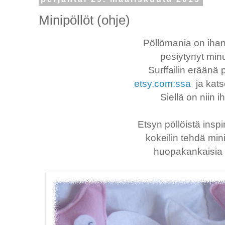
Minipöllöt (ohje)
Pöllömania on ihan
pesiytynyt mi
Surffailin eräänä
etsy.com:ssa
ja katse
Siellä on niin i
Etsyn pöllöistä insp
kokeilin tehdä min
huopakankaisia p