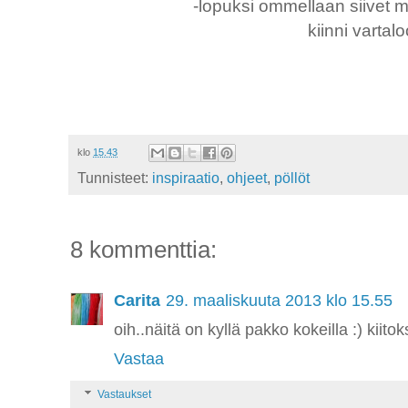
-lopuksi ommellaan siivet m
kiinni vartal
klo
15.43
Tunnisteet:
inspiraatio
,
ohjeet
,
pöllöt
8 kommenttia:
Carita
29. maaliskuuta 2013 klo 15.55
oih..näitä on kyllä pakko kokeilla :) kiito
Vastaa
Vastaukset