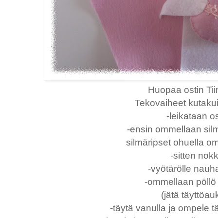
Huopaa ostin Tii
Tekovaiheet kutakui
-leikataan o
-ensin ommellaan silmi
silmäripset ohuella o
-sitten nok
-vyötärölle nauh
-ommellaan pöllö
(jätä täyttöau
-täytä vanulla ja ompele t