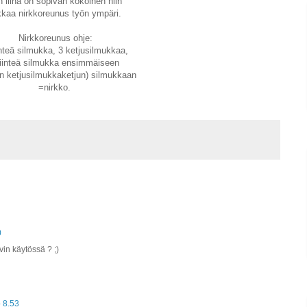
 liina on sopivan kokoinen niin
kkaa nirkkoreunus työn ympäri.
Nirkkoreunus ohje:
inteä silmukka, 3 ketjusilmukkaa,
iinteä silmukka ensimmäiseen
n ketjusilmukkaketjun) silmukkaan
=nirkko.
0
vin käytössä ? ;)
 8.53