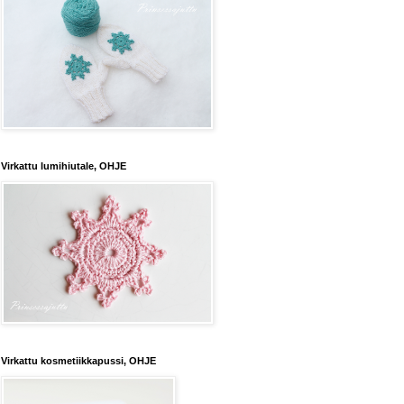
Virkattu lumihiutale, OHJE
Virkattu kosmetiikkapussi, OHJE