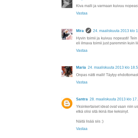
Kiva malli ja varmaan kuivuu nopeast
Vastaa
Mira
24. maaliskuuta 2013 klo 
Hyvin toimii ja kuivuu nopeasti! Tein y
eli ilmava toimii just paremmin kuin liia
Vastaa
Maria
24. maaliskuuta 2013 klo 18.
Onpas nätti malli! Täytyy ehdottomasti
Vastaa
Santra
28. maaliskuuta 2013 klo 17
Yksinkertaiset ideat ovat vaan niin us
etkä olisi sitä ikinä itse keksinyt.
Näitä lisää siis :)
Vastaa