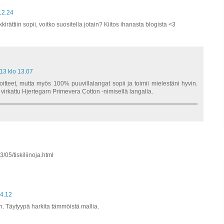
12.24
kirättiin sopii, voitko suositella jotain? Kiitos ihanasta blogista <3
13 klo 13.07
teet, mutta myös 100% puuvillalangat sopii ja toimii mielestäni hyvin.
virkattu Hjertegarn Primevera Cotton -nimisellä langalla.
3/05/tiskiliinoja.html
14.12
n. Täytyypä harkita tämmöistä mallia.