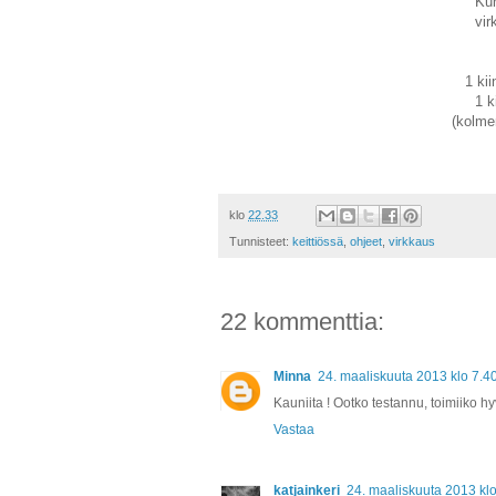
Kun
vir
1 ki
1 k
(kolme
klo
22.33
Tunnisteet:
keittiössä
,
ohjeet
,
virkkaus
22 kommenttia:
Minna
24. maaliskuuta 2013 klo 7.4
Kauniita ! Ootko testannu, toimiiko hy
Vastaa
katjainkeri
24. maaliskuuta 2013 klo