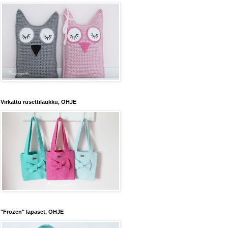
Virkattu rusettilaukku, OHJE
"Frozen" lapaset, OHJE