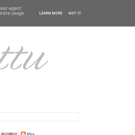
 user-agent
nerate usage
LEARN MORE
GOT IT
Mira