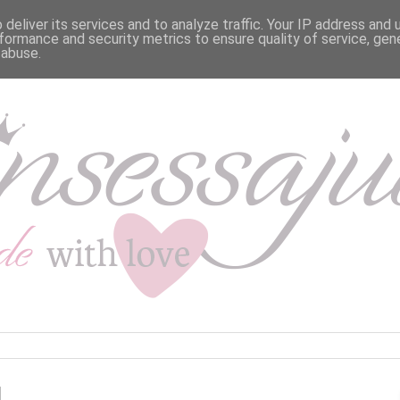
deliver its services and to analyze traffic. Your IP address and
formance and security metrics to ensure quality of service, ge
 abuse.