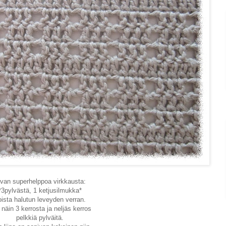
ivan superhelppoa virkkausta:
*3pylvästä, 1 ketjusilmukka*
oista halutun leveyden verran.
 näin 3 kerrosta ja neljäs kerros
pelkkiä pylväitä.