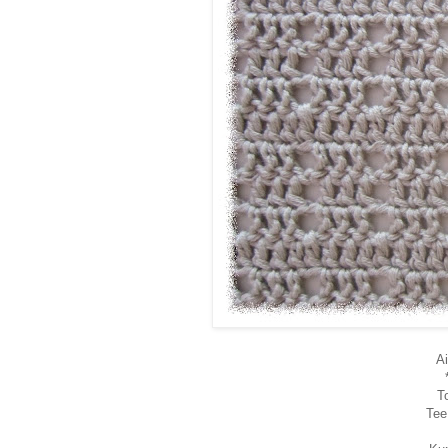
A
T
Tee