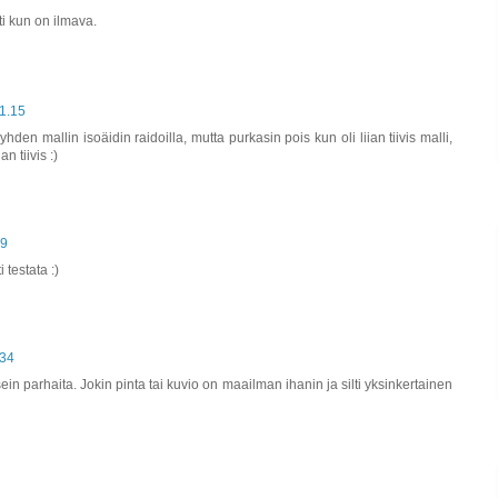
i kun on ilmava.
11.15
hden mallin isoäidin raidoilla, mutta purkasin pois kun oli liian tiivis malli,
n tiivis :)
59
 testata :)
.34
ein parhaita. Jokin pinta tai kuvio on maailman ihanin ja silti yksinkertainen