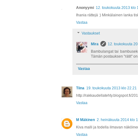
Anonyymi
12. toukokuuta 2013 klo 
Ihania rättejä :) Minkälainen lanka tisk
Vastaa
Vastaukset
Mira
12. toukokuuta 20
Bambulangat tai bambusekoit
Tämän postauksen "rätit" on 
Vastaa
Tiina
19. toukokuuta 2013 klo 22.21
http://rakkaudellatehty.blogspot.fi/201
Vastaa
M Mäkinen
2. heinäkuuta 2014 klo 
Kiva malli ja todella ilmavan näköine
Vastaa