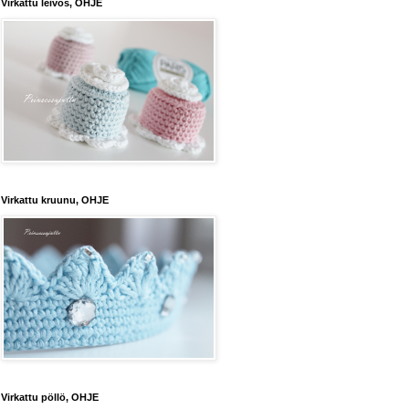
Virkattu leivos, OHJE
Virkattu kruunu, OHJE
Virkattu pöllö, OHJE