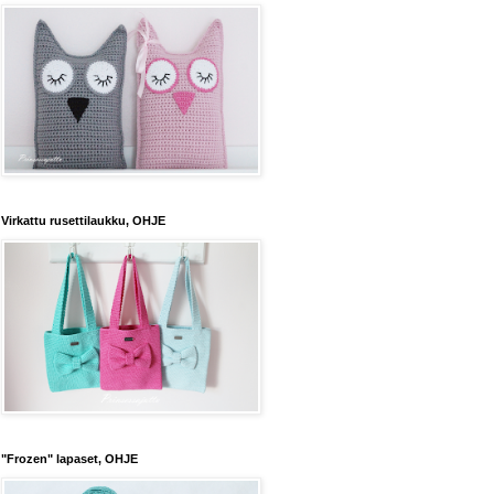
Virkattu rusettilaukku, OHJE
"Frozen" lapaset, OHJE