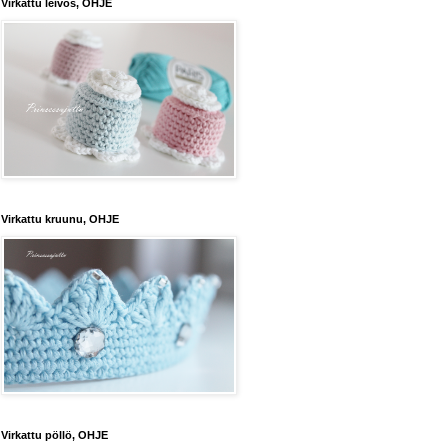
Virkattu leivos, OHJE
Virkattu kruunu, OHJE
Virkattu pöllö, OHJE