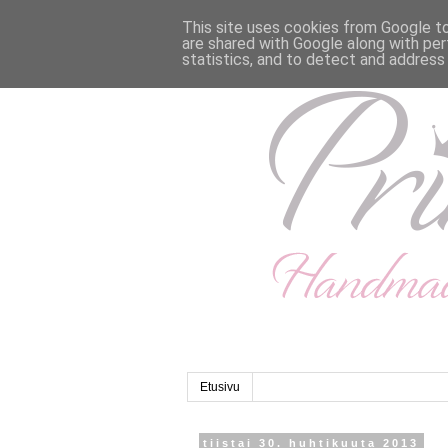
This site uses cookies from Google to 
are shared with Google along with per
statistics, and to detect and address
Etusivu
tiistai 30. huhtikuuta 2013