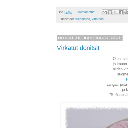
klo
17.07
6 kommenttia:
Tunnisteet:
trikookude
,
virkkaus
torstai 25. huhtikuuta 2013
Virkatut donitsit
Olen ihai
jo kauan 
niiden vi
suomen
F
Langat, joit
ja 
"Strösseliäk