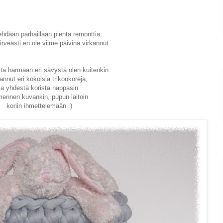
ehdään parhaillaan pientä remonttia,
hirveästi en ole viime päivinä virkannut.
a harmaan eri sävystä olen kuitenkin
kannut eri kokoisia trikookoreja,
ja yhdestä korista nappasin
mennen kuvankin, pupun laitoin
koriin ihmettelemään :)