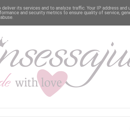
deliver its services and to analyze traffic. Your IP address and
formance and security metrics to ensure quality of service, ge
 abuse.