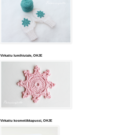
Virkattu lumihiutale, OHJE
Virkattu kosmetiikkapussi, OHJE