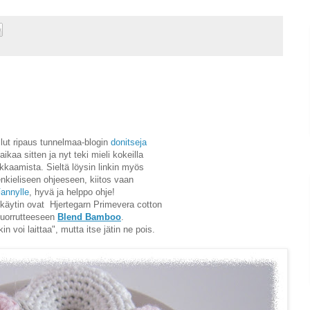
llut ripaus tunnelmaa-blogin
donitseja
aikaa sitten ja nyt teki mieli kokeilla
rkkaamista. Sieltä löysin linkin myös
kieliseen ohjeeseen, kiitos vaan
annylle
, hyvä ja helppo ohje!
a käytin ovat Hjertegarn Primevera cotton
kuorrutteeseen
Blend Bamboo
.
in voi laittaa", mutta itse jätin ne pois.