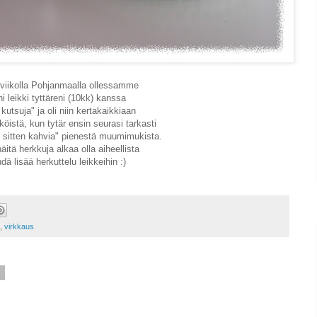
viikolla Pohjanmaalla ollessamme
ini leikki tyttäreni (10kk) kanssa
 kutsuja" ja oli niin kertakaikkiaan
köistä, kun tytär ensin seurasi tarkasti
joi sitten kahvia" pienestä muumimukista.
äitä herkkuja alkaa olla aiheellista
dä lisää herkuttelu leikkeihin :)
,
virkkaus
3