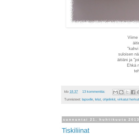
Viime 
äit
"kahvi
suloisen nä
äitiäni ja "
Ehkä n
teh
klo
18.37
13 kommenttia:
Tunnisteet:
lapselle
,
lelut
,
ohjelinkit
,
virkatut herkut
sunnuntai 21. huhtikuuta 201
Tiskiliinat