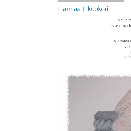
Harmaa trikookori
Meillä t
joten ihan 
Muutamast
vir
ohi