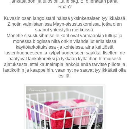
lankasaldoni ja tulos oli...alle 6kg. Ei ollenkaan paha,
eihän?
Kuvasin osan langoistani näissä yksinkertaisen tyylikkäissä
Zinotin valmistamissa Mayn-sisustuskoreissa, jotka olen
saanut yhteistyön merkeissä.
Monelle sisustusihmiselle korit ovat varmaankin tuttuja ja
monessa blogissa niitä onkin vilahdellut erilaisissa
käyttötarkoituksissa -ja kohteissa, aina keittiöstä
lastenhuoneeseen ja kylpyhuoneeseen saakka. Itselleni ne
päätyivät lankakoreiksi ja tykkään kyllä ihan hirmuisesti
ajatuksesta, ettei kauneimpia lankoja enää tarvitse piilotella
laatikoihin ja kaappeihin, vaan nyt ne saavat tyylikkäästi olla
esillä!