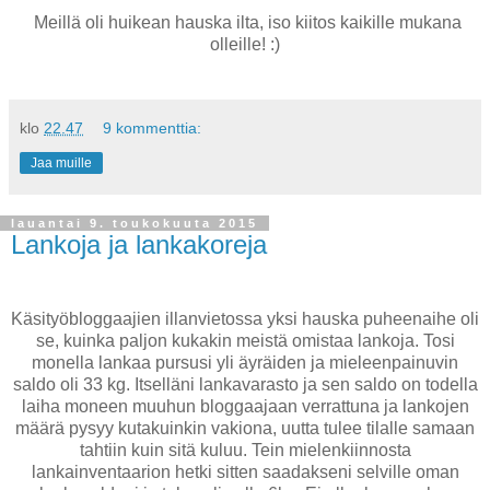
Meillä oli huikean hauska ilta, iso kiitos kaikille mukana
olleille! :)
klo
22.47
9 kommenttia:
Jaa muille
lauantai 9. toukokuuta 2015
Lankoja ja lankakoreja
Käsityöbloggaajien illanvietossa yksi hauska puheenaihe oli
se, kuinka paljon kukakin meistä omistaa lankoja. Tosi
monella lankaa pursusi yli äyräiden ja mieleenpainuvin
saldo oli 33 kg. Itselläni lankavarasto ja sen saldo on todella
laiha moneen muuhun bloggaajaan verrattuna ja lankojen
määrä pysyy kutakuinkin vakiona, uutta tulee tilalle samaan
tahtiin kuin sitä kuluu. Tein mielenkiinnosta
lankainventaarion hetki sitten saadakseni selville oman