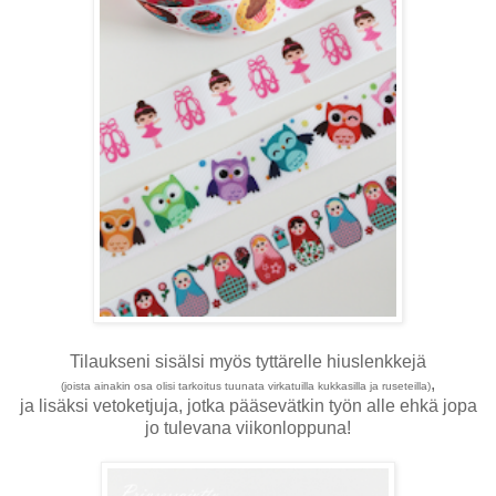
Tilaukseni sisälsi myös tyttärelle hiuslenkkejä
,
(joista ainakin osa olisi tarkoitus tuunata virkatuilla kukkasilla ja ruseteilla)
ja lisäksi vetoketjuja, jotka pääsevätkin työn alle ehkä jopa
jo tulevana viikonloppuna!