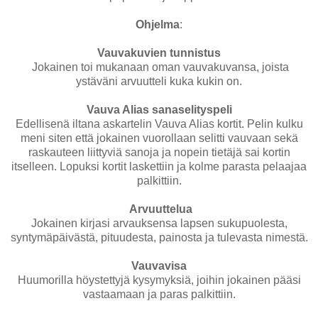
Ohjelma
:
Vauvakuvien tunnistus
Jokainen toi mukanaan oman vauvakuvansa, joista
ystäväni arvuutteli kuka kukin on.
Vauva Alias sanaselityspeli
Edellisenä iltana askartelin Vauva Alias kortit. Pelin kulku
meni siten että jokainen vuorollaan selitti vauvaan sekä
raskauteen liittyviä sanoja ja nopein tietäjä sai kortin
itselleen. Lopuksi kortit laskettiin ja kolme parasta pelaajaa
palkittiin.
Arvuuttelua
Jokainen kirjasi arvauksensa lapsen sukupuolesta,
syntymäpäivästä, pituudesta, painosta ja tulevasta nimestä.
Vauvavisa
Huumorilla höystettyjä kysymyksiä, joihin jokainen pääsi
vastaamaan ja paras palkittiin.