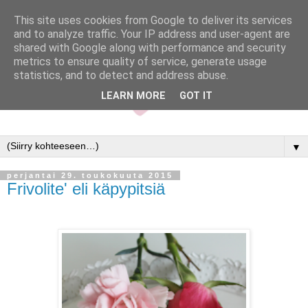
This site uses cookies from Google to deliver its services
and to analyze traffic. Your IP address and user-agent are
shared with Google along with performance and security
metrics to ensure quality of service, generate usage
statistics, and to detect and address abuse.
LEARN MORE
GOT IT
▼
perjantai 29. toukokuuta 2015
Frivolite' eli käpypitsiä