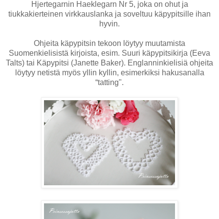
Hjertegarnin Haeklegarn Nr 5, joka on ohut ja
tiukkakierteinen virkkauslanka ja soveltuu käpypitsille ihan
hyvin.
Ohjeita käpypitsin tekoon löytyy muutamista
Suomenkielisistä kirjoista, esim. Suuri käpypitsikirja (Eeva
Talts) tai Käpypitsi (Janette Baker). Englanninkielisiä ohjeita
löytyy netistä myös yllin kyllin, esimerkiksi hakusanalla
“tatting".