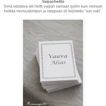
Vaipanheitto
Siinä odottava äiti heitti vaipan samaan tyyliin kuin morsian
heittää morsiuskimpun ja vaippaan oli kirjoitettu "sun vuki".