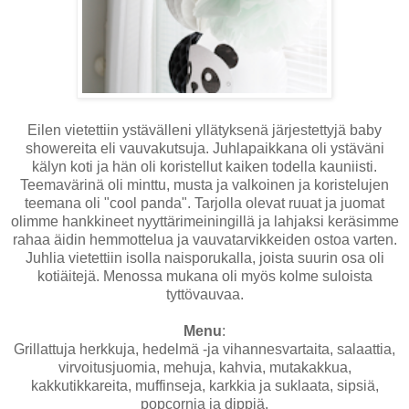
Eilen vietettiin ystävälleni yllätyksenä järjestettyjä baby
showereita eli vauvakutsuja. Juhlapaikkana oli ystäväni
kälyn koti ja hän oli koristellut kaiken todella kauniisti.
Teemavärinä oli minttu, musta ja valkoinen ja koristelujen
teemana oli "cool panda". Tarjolla olevat ruuat ja juomat
olimme hankkineet nyyttärimeiningillä ja lahjaksi keräsimme
rahaa äidin hemmottelua ja vauvatarvikkeiden ostoa varten.
Juhlia vietettiin isolla naisporukalla, joista suurin osa oli
kotiäitejä. Menossa mukana oli myös kolme suloista
tyttövauvaa.
Menu
:
Grillattuja herkkuja, hedelmä -ja vihannesvartaita, salaattia,
virvoitusjuomia, mehuja, kahvia, mutakakkua,
kakkutikkareita, muffinseja, karkkia ja suklaata, sipsiä,
popcornia ja dippiä.