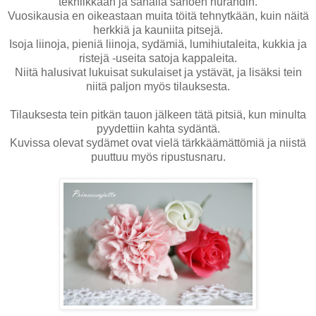
tekniikkaan ja sanalla sanoen hurahdin.
Vuosikausia en oikeastaan muita töitä tehnytkään, kuin näitä
herkkiä ja kauniita pitsejä.
Isoja liinoja, pieniä liinoja, sydämiä, lumihiutaleita, kukkia ja
ristejä -useita satoja kappaleita.
Niitä halusivat lukuisat sukulaiset ja ystävät, ja lisäksi tein
niitä paljon myös tilauksesta.
Tilauksesta tein pitkän tauon jälkeen tätä pitsiä, kun minulta
pyydettiin kahta sydäntä.
Kuvissa olevat sydämet ovat vielä tärkkäämättömiä ja niistä
puuttuu myös ripustusnaru.