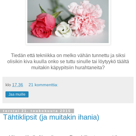
Tiedän että tekniikka on melko vähän tunnettu ja siksi
olisikin kiva kuulla onko se tuttu sinulle tai löytyykö täältä
muitakin käpypitsiin hurahtaneita?
klo
17.36
21 kommenttia:
Jaa muille
torstai 21. toukokuuta 2015
Tähtiklipsit (ja muitakin ihania)