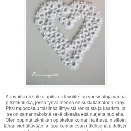
Käpypitsi eli sukkulapitsi eli frivolite´ on vuosisatoja vanha
pitsitekniikka, jossa työvälineenä on sukkulamainen käpy.
Pitsi muodostuu toisiinsa liittyvistä renkaista ja kaarista, ja
se on samannäköistä sekä oikealta että nurjalta puolelta.
Olen oppinut tekniikan opiskeluaikoinani ja ihastuin silloin
tähän viehättävään ja jopa keimailevan näköisenä pidettyyn