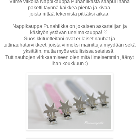
Viime viikolla Nappikauppa Punahilkasta saapui ihana
paketti täynnä kaikkea pientä ja kivaa,
joista riittää tekemistä pitkäksi aikaa.
Nappikauppa Punahilkka on jokaisen askartelijan ja
käsityön ystävän unelmakauppa!
♡
Suosikkituotteitani ovat erilaiset nauhat ja
tuttinauhatarvikkeet, joista viimeksi mainittuja myydään sekä
yksittäin, mutta myös edullisissa seteissä.
Tuttinauhojen virkkaamiseen olen mitä ilmeisemmin jäänyt
ihan koukkuun :)