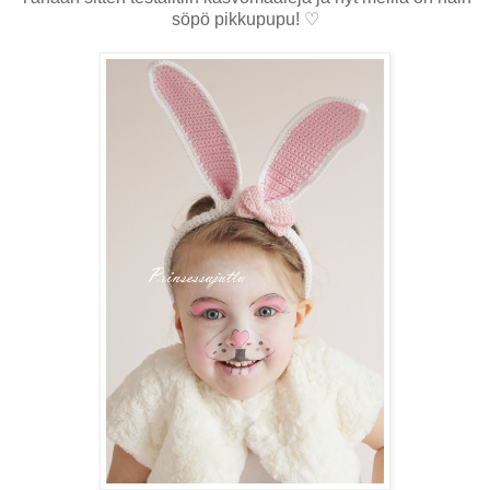
söpö pikkupupu!
♡