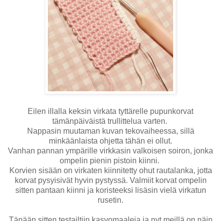
Eilen illalla keksin virkata tyttärelle pupunkorvat
tämänpäiväistä trullittelua varten.
Nappasin muutaman kuvan tekovaiheessa, sillä
minkäänlaista ohjetta tähän ei ollut.
Vanhan pannan ympärille virkkasin valkoisen soiron, jonka
ompelin pienin pistoin kiinni.
Korvien sisään on virkaten kiinnitetty ohut rautalanka, jotta
korvat pysyisivät hyvin pystyssä. Valmiit korvat ompelin
sitten pantaan kiinni ja koristeeksi lisäsin vielä virkatun
rusetin.
Tänään sitten testailtiin kasvomaaleja ja nyt meillä on näin