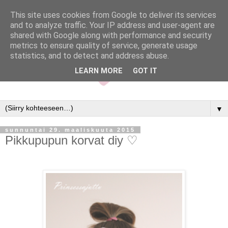
This site uses cookies from Google to deliver its services
and to analyze traffic. Your IP address and user-agent are
shared with Google along with performance and security
metrics to ensure quality of service, generate usage
statistics, and to detect and address abuse.
LEARN MORE
GOT IT
▼
sunnuntai 29. maaliskuuta 2015
Pikkupupun korvat diy ♡