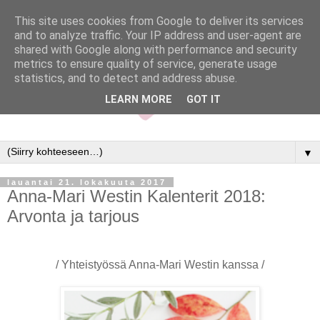
This site uses cookies from Google to deliver its services
and to analyze traffic. Your IP address and user-agent are
shared with Google along with performance and security
metrics to ensure quality of service, generate usage
statistics, and to detect and address abuse.
LEARN MORE
GOT IT
▼
lauantai 21. lokakuuta 2017
Anna-Mari Westin Kalenterit 2018:
Arvonta ja tarjous
/ Yhteistyössä Anna-Mari Westin kanssa /