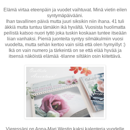
Elämä virtaa eteenpäin ja vuodet vaihtuvat. Minä vietin eilen
syntymäpäivääni.
Ihan tavallinen päivä mutta juuri siksikin niin ihana. 41 tuli
äkkiä mutta tuntuu tämäkin ikä hyvältä. Vuosista huolimatta
peilistä katsoo nuori tyttö joka tuskin koskaan tuntee itseään
liian vanhaksi. Pieniä juonteita syntyy silmäkulmiin vuosi
vuodelta, mutta sehän kertoo vain siitä että olen hymyillyt :)
Ikä on vain numero ja tärkeintä on se että elää hyvää ja
itsensä näköistä elämää -tilanne siltäkin osin kiitettävä.
Vieressäni on Anna-Mari Westin kaksi kalenteria vuodelle