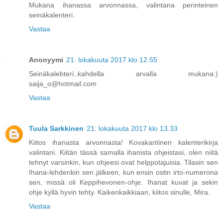
Mukana ihanassa arvonnassa, valintana perinteinen
seinäkalenteri.
Vastaa
Anonyymi
21. lokakuuta 2017 klo 12.55
Seinäkalebteri..kahdella arvalla mukana:)
saija_o@hotmail.com
Vastaa
Tuula Sarkkinen
21. lokakuuta 2017 klo 13.33
Kiitos ihanasta arvonnasta! Kovakantinen kalenterikirja
valintani. Kiitän tässä samalla ihanista ohjeistasi, olen niitä
tehnyt varsinkin, kun ohjeesi ovat helppotajuisia. Tilasin sen
Ihana-lehdenkin sen jälkeen, kun ensin ostin irto-numerona
sen, missä oli Keppihevonen-ohje. Ihanat kuvat ja sekin
ohje kyllä hyvin tehty. Kaikenkaikkiaan, kiitos sinulle, Mira.
Vastaa