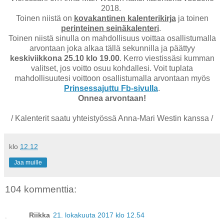
2018.
Toinen niistä on
kovakantinen kalenterikirja
ja toinen
perinteinen seinäkalenteri
.
Toinen niistä sinulla on mahdollisuus voittaa osallistumalla
arvontaan joka alkaa tällä sekunnilla ja päättyy
keskiviikkona 25.10 klo 19.00
. Kerro viestissäsi kumman
valitset, jos voitto osuu kohdallesi. Voit tuplata
mahdollisuutesi voittoon osallistumalla arvontaan myös
Prinsessajuttu Fb-sivulla
.
Onnea arvontaan!
/ Kalenterit saatu yhteistyössä Anna-Mari Westin kanssa /
klo
12.12
Jaa muille
104 kommenttia:
Riikka
21. lokakuuta 2017 klo 12.54