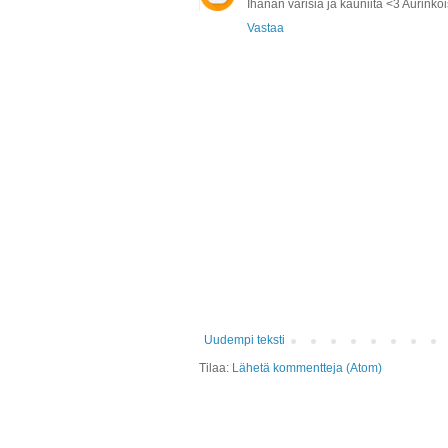
Ihanan värisiä ja kauniita <3 Aurinko
Vastaa
Uudempi teksti
Tilaa:
Lähetä kommentteja (Atom)