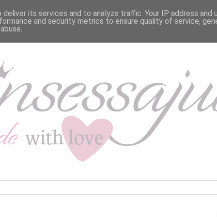
deliver its services and to analyze traffic. Your IP address and
formance and security metrics to ensure quality of service, ge
 abuse.