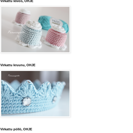
Virkattu leivos, OHJE
Virkattu kruunu, OHJE
Virkattu pöllö, OHJE