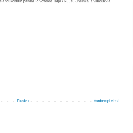
isia toukokuun päiviä! Toivottelee Tarja / Ruusu-unelmia ja villasukkia
Etusivu
Vanhempi viesti