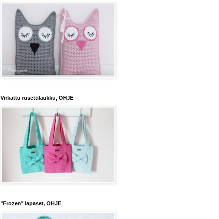
Virkattu rusettilaukku, OHJE
"Frozen" lapaset, OHJE