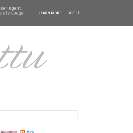
 user-agent
nerate usage
LEARN MORE
GOT IT
Mira