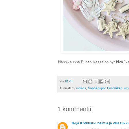
Nappikauppa Punahilkassa on nyt kiva "ka
klo
10.28
Tunnisteet:
mainos
,
Nappikauppa Punahilkka
,
om
1 kommentti:
Tarja K/Ruusu-unelmia ja villasukki