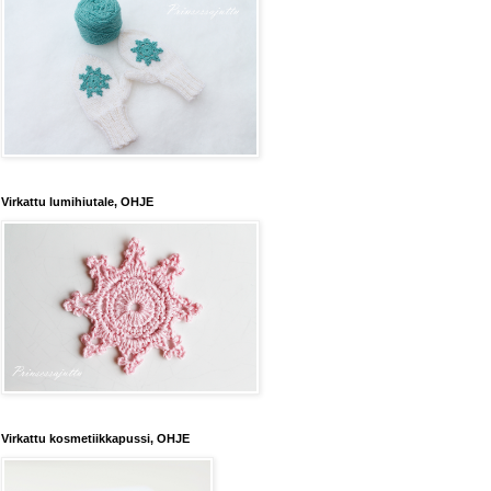
Virkattu lumihiutale, OHJE
Virkattu kosmetiikkapussi, OHJE