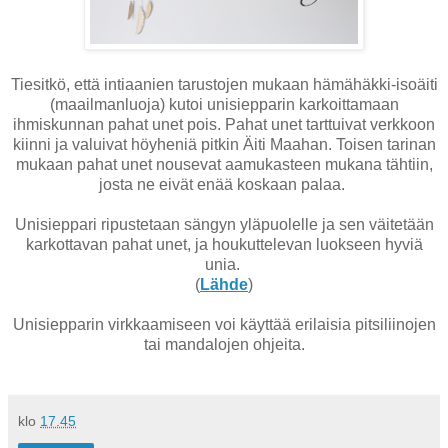
Tiesitkö, että intiaanien tarustojen mukaan hämähäkki-isoäiti
(maailmanluoja) kutoi unisiepparin karkoittamaan
ihmiskunnan pahat unet pois. Pahat unet tarttuivat verkkoon
kiinni ja valuivat höyheniä pitkin Äiti Maahan. Toisen tarinan
mukaan pahat unet nousevat aamukasteen mukana tähtiin,
josta ne eivät enää koskaan palaa.
Unisieppari ripustetaan sängyn yläpuolelle ja sen väitetään
karkottavan pahat unet, ja houkuttelevan luokseen hyviä
unia.
(
Lähde
)
Unisiepparin virkkaamiseen voi käyttää erilaisia pitsiliinojen
tai mandalojen ohjeita.
klo
17.45