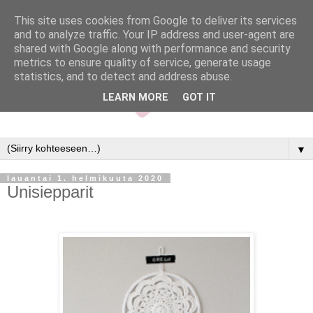
This site uses cookies from Google to deliver its services
and to analyze traffic. Your IP address and user-agent are
shared with Google along with performance and security
metrics to ensure quality of service, generate usage
statistics, and to detect and address abuse.
LEARN MORE
GOT IT
▼
lauantai 1. helmikuuta 2020
Unisiepparit