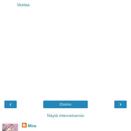
Vastaa
‹
›
Etusivu
Näytä internetversio
Mira