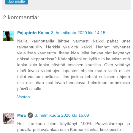
Jaa muille
2 kommenttia:
Pajupirtin Kaisa
3. helmikuuta 2020 klo 14.15
Näillä kaunottarilla lähtee varmasti kaikki pahat unet
taivaantuuliin. Herkkiä yksilöitä kaikki. Hennot höyhenet
vielä lisää kauneutta. Ihana idea. Mitä lankaa olet käyttänyt
näissä sieppareissa? Kädenjälkesi on kyllä niin kaunista että
lanka kuin lanka näyttää tasaisen kauniilta. Olen yrittänyt
etsiä kivoja virkattujen lapasten ohjeita mutta vielä ei ole
tullut vastaan sellaisia. Jos joskus kehität sellaisen ohjeen
niin olisi ihan mahtavaa.Innostavia helmikuun aurinkoisia
päiviä sinulle.
Vastaa
Mira
3. helmikuuta 2020 klo 16.09
Hei! Lankana olen käyttänyt 100% Puuvillalankoja ja
puuvilla-pellavalankaa esim.Kaupunkilanka, koskipuisto.