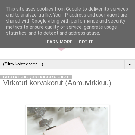
This site uses cookies from Google to deliver its services
and to analyze traffic. Your IP address and user-agent are
shared with Google along with performance and security
metrics to ensure quality of service, generate usage
statistics, and to detect and address abuse.
LEARN MORE
GOT IT
▼
torstai 30. joulukuuta 2021
Virkatut korvakorut (Aamuvirkkuu)