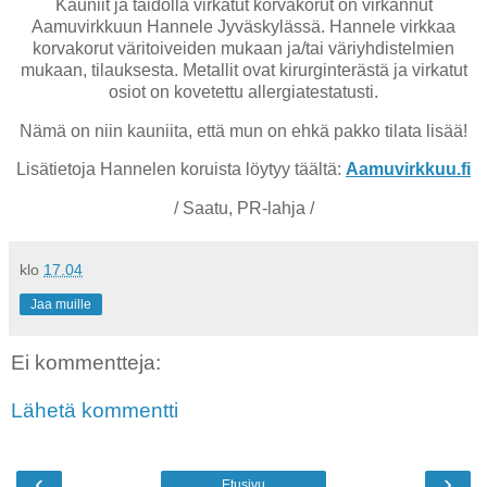
Kauniit ja taidolla virkatut korvakorut on virkannut
Aamuvirkkuun Hannele Jyväskylässä. Hannele virkkaa
korvakorut väritoiveiden mukaan ja/tai väriyhdistelmien
mukaan, tilauksesta. Metallit ovat kirurginterästä ja virkatut
osiot on kovetettu allergiatestatusti.
Nämä on niin kauniita, että mun on ehkä pakko tilata lisää!
Lisätietoja Hannelen koruista löytyy täältä:
Aamuvirkkuu.fi
/ Saatu, PR-lahja /
klo
17.04
Jaa muille
Ei kommentteja:
Lähetä kommentti
‹
›
Etusivu