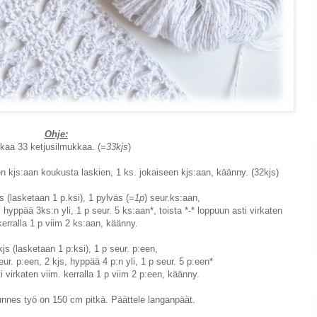
Ohje:
kkaa 33 ketjusilmukkaa. (
=33kjs
)
en kjs:aan koukusta laskien, 1 ks. jokaiseen kjs:aan, käänny. (32kjs)
s (lasketaan 1 p.ksi), 1 pylväs (
=1p
) seur.ks:aan,
 hyppää 3ks:n yli, 1 p seur. 5 ks:aan*, toista *-* loppuun asti virkaten
kerralla 1 p viim 2 ks:aan, käänny.
kjs (lasketaan 1 p:ksi), 1 p seur. p:een,
eur. p:een, 2 kjs, hyppää 4 p:n yli, 1 p seur. 5 p:een*
i virkaten viim. kerralla 1 p viim 2 p:een, käänny.
unnes työ on 150 cm pitkä. Päättele langanpäät.