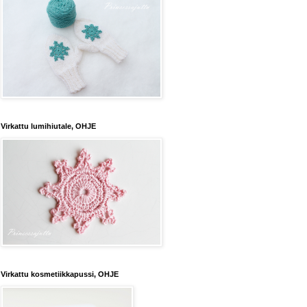
Virkattu lumihiutale, OHJE
Virkattu kosmetiikkapussi, OHJE