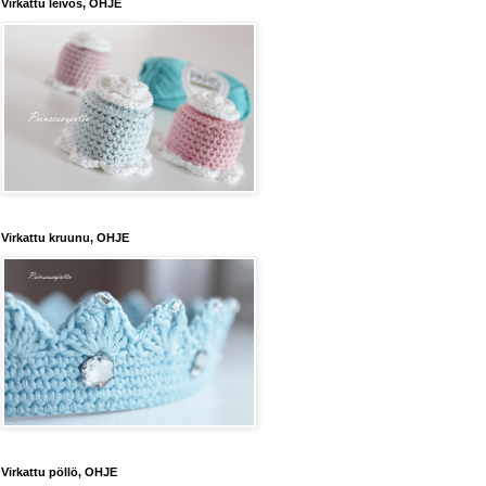
Virkattu leivos, OHJE
Virkattu kruunu, OHJE
Virkattu pöllö, OHJE