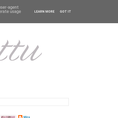
 user-agent
nerate usage
LEARN MORE
GOT IT
Mira