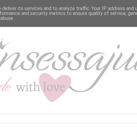
deliver its services and to analyze traffic. Your IP address and
formance and security metrics to ensure quality of service, ge
 abuse.