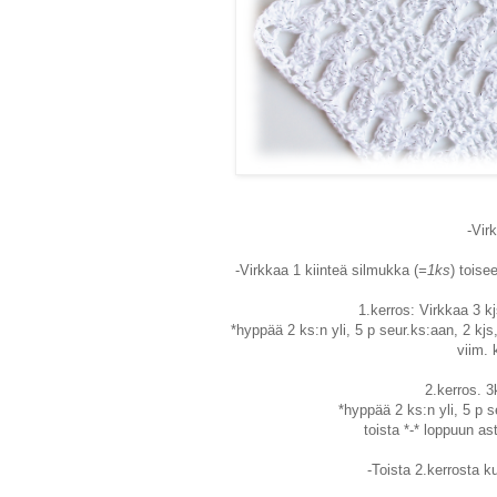
-Vir
-Virkkaa 1 kiinteä silmukka (
=1ks
) toise
1.kerros: Virkkaa 3 kj
*hyppää 2 ks:n yli, 5 p seur.ks:aan, 2 kjs,
viim. 
2.kerros. 3
*hyppää 2 ks:n yli, 5 p s
toista *-* loppuun ast
-Toista 2.kerrosta k