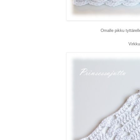
Omalle pikku tyttärell
Virkk