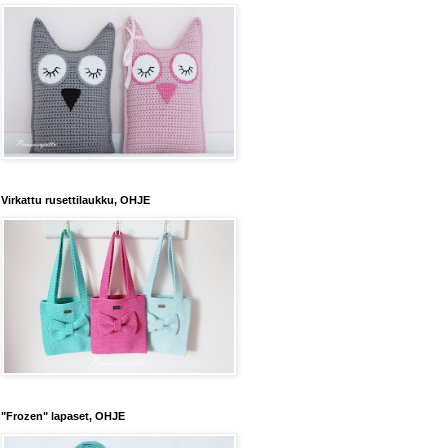
Virkattu rusettilaukku, OHJE
"Frozen" lapaset, OHJE