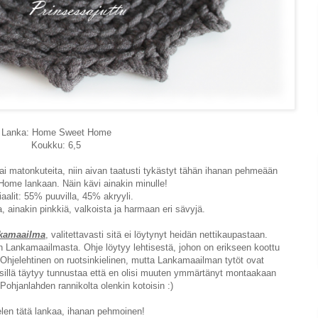
Lanka: Home Sweet Home
Koukku: 6,5
ai matonkuteita, niin aivan taatusti tykästyt tähän ihanan pehmeään
ome lankaan. Näin kävi ainakin minulle!
iaalit: 55% puuvilla, 45% akryyli.
, ainakin pinkkiä, valkoista ja harmaan eri sävyjä.
kamaailma
, valitettavasti sitä ei löytynyt heidän nettikaupastaan.
n Lankamaailmasta. Ohje löytyy lehtisestä, johon on erikseen koottu
it. Ohjelehtinen on ruotsinkielinen, mutta Lankamaailman tytöt ovat
sillä täytyy tunnustaa että en olisi muuten ymmärtänyt montaakaan
Pohjanlahden rannikolta olenkin kotoisin :)
elen tätä lankaa, ihanan pehmoinen!