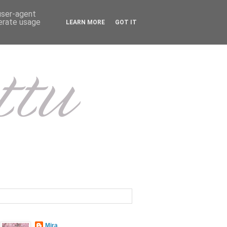
 user-agent
nerate usage
LEARN MORE
GOT IT
Mira