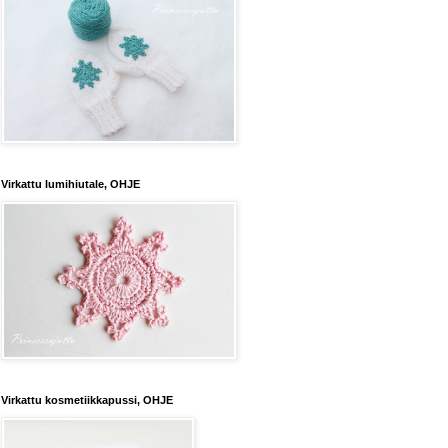
Virkattu lumihiutale, OHJE
Virkattu kosmetiikkapussi, OHJE