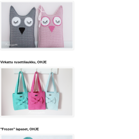
Virkattu rusettilaukku, OHJE
"Frozen" lapaset, OHJE