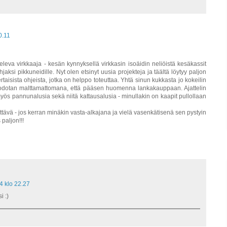
0.11
tteleva virkkaaja - kesän kynnyksellä virkkasin isoäidin neliöistä kesäkassit
ahjaksi pikkuneidille. Nyt olen etsinyt uusia projekteja ja täältä löytyy paljon
taisista ohjeista, jotka on helppo toteuttaa. Yhtä sinun kukkasta jo kokeilin
yt odotan malttamattomana, että pääsen huomenna lankakauppaan. Ajattelin
 myös pannunalusia sekä niitä kattausalusia - minullakin on kaapit pullollaan
tävä - jos kerran minäkin vasta-alkajana ja vielä vasenkätisenä sen pystyin
 paljon!!!
4 klo 22.27
i :)