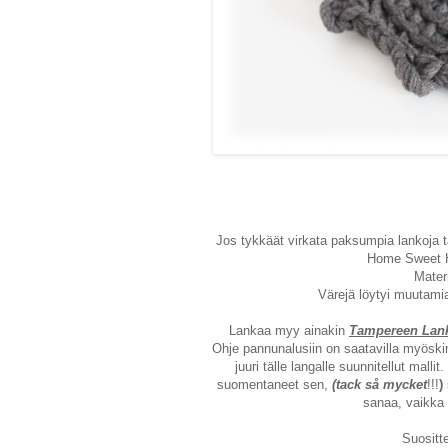
Jos tykkäät virkata paksumpia lankoja t
Home Sweet H
Mater
Värejä löytyi muutamia
Lankaa myy ainakin
Tampereen Lan
Ohje
pannunalusiin on saatavilla myöski
juuri tälle langalle suunnitellut mall
suomentaneet sen,
(tack så mycket
!!!
)
sanaa, vaikka 
Suositt