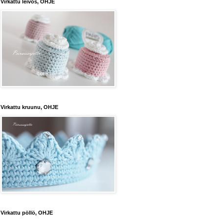
Virkattu leivos, OHJE
Virkattu kruunu, OHJE
Virkattu pöllö, OHJE