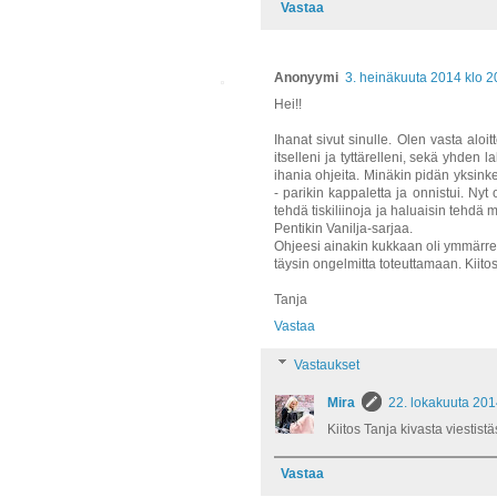
Vastaa
Anonyymi
3. heinäkuuta 2014 klo 2
Hei!!
Ihanat sivut sinulle. Olen vasta aloi
itselleni ja tyttärelleni, sekä yhden l
ihania ohjeita. Minäkin pidän yksinker
- parikin kappaletta ja onnistui. N
tehdä tiskiliinoja ja haluaisin tehdä
Pentikin Vanilja-sarjaa.
Ohjeesi ainakin kukkaan oli ymmärret
täysin ongelmitta toteuttamaan. Kiitos
Tanja
Vastaa
Vastaukset
Mira
22. lokakuuta 201
Kiitos Tanja kivasta viestistäs
Vastaa