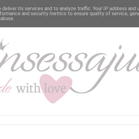
deliver its services and to analyze traffic. Your IP address and
formance and security metrics to ensure quality of service, ge
 abuse.