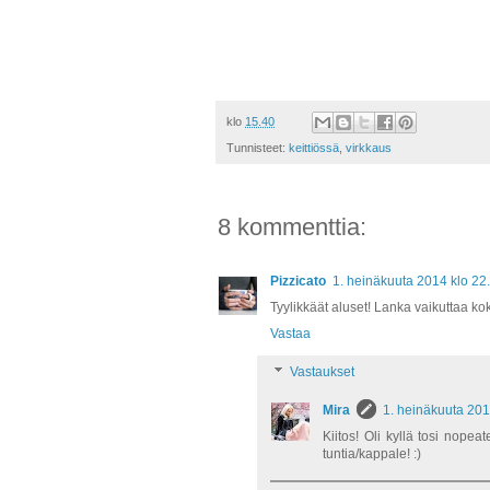
klo
15.40
Tunnisteet:
keittiössä
,
virkkaus
8 kommenttia:
Pizzicato
1. heinäkuuta 2014 klo 22
Tyylikkäät aluset! Lanka vaikuttaa kok
Vastaa
Vastaukset
Mira
1. heinäkuuta 201
Kiitos! Oli kyllä tosi nopea
tuntia/kappale! :)