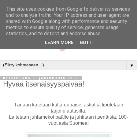
This site uses cookies from Google to deliver its services
and to analyze traffic. Your IP address and user-agent are
shared with Google along with performance and security
metrics to ensure quality of service, generate usage
statistics, and to detect and address abuse.
LEARN MORE
GOT IT
▼
keskiviikko 6. joulukuuta 2017
Hyvää itsenäisyyspäivää!
Tänään katetaan kultareunaiset astiat ja liputetaan
tarjoilulautasilla.
Laitetaan juhlamekot päälle ja juhlitaan itsenäistä, 100-
vuotiasta Suomea!