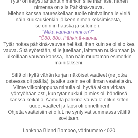
Tytär on tietysti antanut nimenkin sille ihan itse, hänen
nimensä on siis Pähkinä-vauva.
Miehen kanssa naureskellaan tuolle nimivalinnalle vielä
näin kuukausienkin jälkeen nimen keksimisestä,
se on niin hauska ja suloinen.
"Mikä vauvan nimi on?"
"Ööö, ööö, Pähkinä-vauva!"
Tytär hoitaa pähkinä-vauvaa hellästi, ihan kuin se olisi oikea
vauva. Sitä syötetään, sille jutellaan, laitetaan nukkumaan ja
ulkoillaan vauvan kanssa, ihan näin muutaman esimerkin
mainitakseni.
Sillä oli kyllä vähän kurjan näköiset vaatteet (ne jotka
ostaessa oli päällä), ja aika usein se oli ilman vaatteitakin.
Viime viikonloppuna minulla oli hyvää aikaa virkata
yömyöhään asti, kun tytär nukkui ja mies oli bändinsä
kanssa keikalla. Aamulla pähkinä-vauvalla olikin sitten
uudet vaatteet ja lapsi oli onnellinen!
Ohjetta vaatteisiin ei ollut, ne syntyivät summassa välillä
sovittaen.
Lankana Blend Bamboo, värinumero 4020