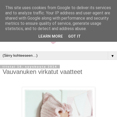
This site uses cookies from Google to deliver its services
and to analyze traffic. Your IP address and user-agent are
shared with Google along with performance and security
metrics to ensure quality of service, generate usage
statistics, and to detect and address abuse.
LEARN MORE
GOT IT
▼
tiistai 16. syyskuuta 2014
Vauvanuken virkatut vaatteet