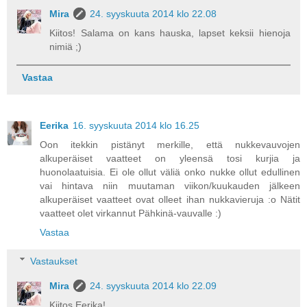
Mira
24. syyskuuta 2014 klo 22.08
Kiitos! Salama on kans hauska, lapset keksii hienoja
nimiä ;)
Vastaa
Eerika
16. syyskuuta 2014 klo 16.25
Oon itekkin pistänyt merkille, että nukkevauvojen
alkuperäiset vaatteet on yleensä tosi kurjia ja
huonolaatuisia. Ei ole ollut väliä onko nukke ollut edullinen
vai hintava niin muutaman viikon/kuukauden jälkeen
alkuperäiset vaatteet ovat olleet ihan nukkavieruja :o Nätit
vaatteet olet virkannut Pähkinä-vauvalle :)
Vastaa
Vastaukset
Mira
24. syyskuuta 2014 klo 22.09
Kiitos Eerika!