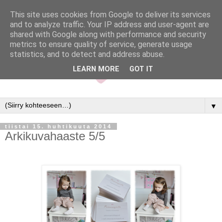
This site uses cookies from Google to deliver its services
and to analyze traffic. Your IP address and user-agent are
shared with Google along with performance and security
metrics to ensure quality of service, generate usage
statistics, and to detect and address abuse.
LEARN MORE
GOT IT
▼
tiistai 15. huhtikuuta 2014
Arkikuvahaaste 5/5