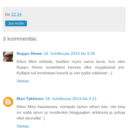
klo
22.34
Jaa muille
3 kommenttia:
Nuppu Home
16. huhtikuuta 2014 klo 9.05
Kiitos Mira vinkistä, itselläni myös sama tarve, kun olen
Nuppu Home tuotteitteni kanssa ollut myyjäisissä jne.
Kylläpä tuli korteistasi kauniit ja niin tyylisi näköiset ;-)
Vastaa
Mari Takkinen
16. huhtikuuta 2014 klo 9.21
Kiitos Mira haasteesta, minäpäs tartun siihen toki, niin kiva
on näitä sinun ja muidenkin bloggaajien arkikuvia ja juttuja
ollut seurailla! :)
Vastaa