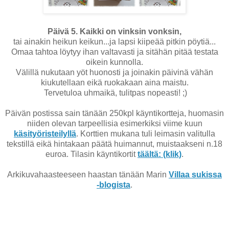
Päivä 5. Kaikki on vinksin vonksin,
tai ainakin heikun keikun...ja lapsi kiipeää pitkin pöytiä...
Omaa tahtoa löytyy ihan valtavasti ja sitähän pitää testata
oikein kunnolla.
Välillä nukutaan yöt huonosti ja joinakin päivinä vähän
kiukutellaan eikä ruokakaan aina maistu.
Tervetuloa uhmaikä, tulitpas nopeasti! ;)
Päivän postissa sain tänään 250kpl käyntikortteja, huomasin
niiden olevan tarpeellisia esimerkiksi viime kuun
käsityöristeilyllä
. Korttien mukana tuli leimasin valitulla
tekstillä eikä hintakaan päätä huimannut, muistaakseni n.18
euroa. Tilasin käyntikortit
täältä: (klik)
.
Arkikuvahaasteeseen haastan tänään Marin
Villaa sukissa
-blogista
.