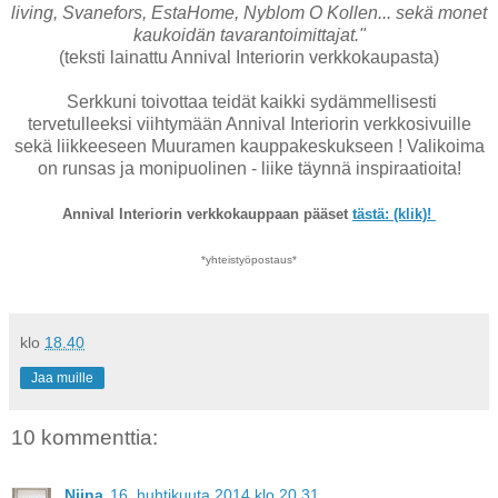
living, Svanefors, EstaHome, Nyblom O Kollen... sekä monet
kaukoidän tavarantoimittajat."
(teksti lainattu Annival Interiorin verkkokaupasta)
Serkkuni toivottaa teidät kaikki sydämmellisesti
tervetulleeksi viihtymään Annival Interiorin verkkosivuille
sekä liikkeeseen Muuramen kauppakeskukseen ! Valikoima
on runsas ja monipuolinen - liike täynnä inspiraatioita!
Annival Interiorin verkkokauppaan pääset
tästä: (klik)!
*yhteistyöpostaus*
klo
18.40
Jaa muille
10 kommenttia:
Niina
16. huhtikuuta 2014 klo 20.31