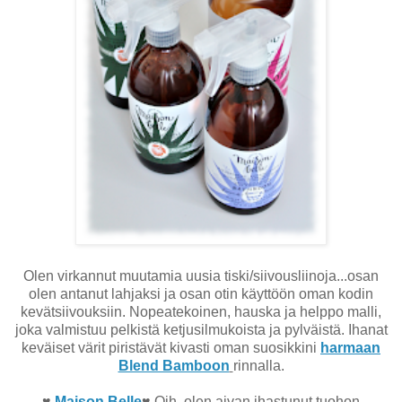
Olen virkannut muutamia uusia tiski/siivousliinoja...osan
olen antanut lahjaksi ja osan otin käyttöön oman kodin
kevätsiivouksiin. Nopeatekoinen, hauska ja helppo malli,
joka valmistuu pelkistä ketjusilmukoista ja pylväistä. Ihanat
keväiset värit piristävät kivasti oman suosikkini
harmaan
Blend Bamboon
rinnalla.
♥
Maison Belle
♥ Oih, olen aivan ihastunut tuohon