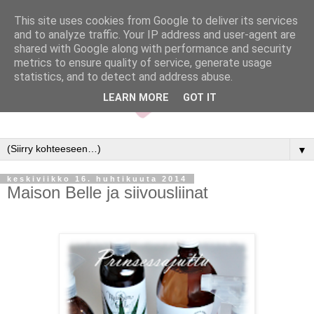
This site uses cookies from Google to deliver its services
and to analyze traffic. Your IP address and user-agent are
shared with Google along with performance and security
metrics to ensure quality of service, generate usage
statistics, and to detect and address abuse.
LEARN MORE
GOT IT
▼
keskiviikko 16. huhtikuuta 2014
Maison Belle ja siivousliinat