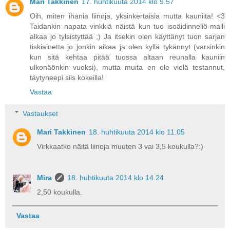
Mari Takkinen
17. huhtikuuta 2014 klo 9.57
Oih, miten ihania liinoja, yksinkertaisia mutta kauniita! <3
Taidankin napata vinkkiä näistä kun tuo isoäidinneliö-malli
alkaa jo tylsistyttää ;) Ja itsekin olen käyttänyt tuon sarjan
tiskiainetta jo jonkin aikaa ja olen kyllä tykännyt (varsinkin
kun sitä kehtaa pitää tuossa altaan reunalla kauniin
ulkonäönkin vuoksi), mutta muita en ole vielä testannut,
täytyneepi siis kokeilla!
Vastaa
Vastaukset
Mari Takkinen
18. huhtikuuta 2014 klo 11.05
Virkkaatko näitä liinoja muuten 3 vai 3,5 koukulla?:)
Mira
18. huhtikuuta 2014 klo 14.24
2,50 koukulla.
Vastaa