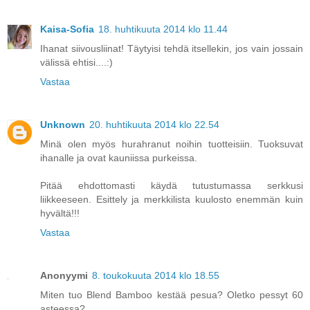
Kaisa-Sofia
18. huhtikuuta 2014 klo 11.44
Ihanat siivousliinat! Täytyisi tehdä itsellekin, jos vain jossain
välissä ehtisi....:)
Vastaa
Unknown
20. huhtikuuta 2014 klo 22.54
Minä olen myös hurahranut noihin tuotteisiin. Tuoksuvat
ihanalle ja ovat kauniissa purkeissa.
Pitää ehdottomasti käydä tutustumassa serkkusi
liikkeeseen. Esittely ja merkkilista kuulosto enemmän kuin
hyvältä!!!
Vastaa
Anonyymi
8. toukokuuta 2014 klo 18.55
Miten tuo Blend Bamboo kestää pesua? Oletko pessyt 60
asteessa?