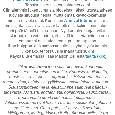
Tanskalaiseen siivousainemerkkiin!
Olin aiemmin lukenut muista blogeista näistä luxusta arkeen
tuovista siivousaineista, mutta omaa käyttökokemusta
minulla ei vielä ollut. Kun sitten
Annival Interior
in ihana
omistajatar
lähetti niitä kotiini, niin halusin
(ihana, ihana serkkuni ♥)
heti päästä niitä testaamaan! Nyt kun olen sarjaa viikon
testannut, niin voin todeta, että siitä tuli kertaheitolla oma
lempparini mitä tulee kodin puhtaanapitoon!
Ihan huippua, että samassa pullossa yhdistyvät kaunis
ulkonäkö, tehokkuus ja ihana tuoksukin!
Käykää lukemassa lisää Maison Bellestä
täältä (klik)!
"
Annival Interior
on skandinaavista kauneutta
perinteiseen suomalaiseen kotiin. Kaunista kodikkuutta,
ihastusta, erilaisuutta... arjen iloksi. Höysteenä ripaus
romantiikkaa, linjakasta tyylikkyyttä, tanskalaista vaaleutta...
Sisustustuotteemme ja -tekstiilimme saapuvat pääosin
tanskasta, ruotsista, englannista, hollannista, kaukoidästä...
unohtamatta upeita kotimaisia taitajiamme.
Valikoimissamme ovat lukuisa määrä sisustusalan johtavia
merkkejä mm. Greengate, Ib Laursen, Riverdale,
Miljögarden, Maileg, Maison Belle, Bloomingville, Ferm