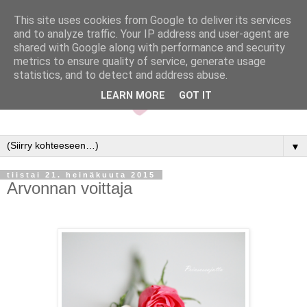
This site uses cookies from Google to deliver its services
and to analyze traffic. Your IP address and user-agent are
shared with Google along with performance and security
metrics to ensure quality of service, generate usage
statistics, and to detect and address abuse.
LEARN MORE
GOT IT
▼
tiistai 21. heinäkuuta 2015
Arvonnan voittaja