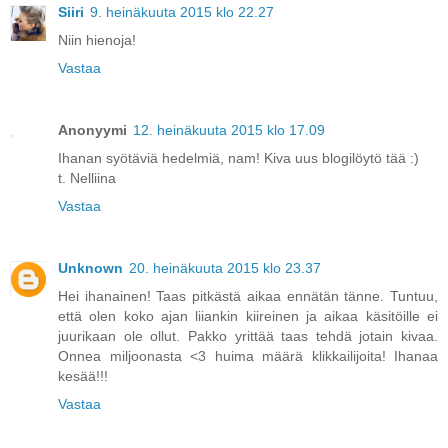
Siiri
9. heinäkuuta 2015 klo 22.27
Niin hienoja!
Vastaa
Anonyymi
12. heinäkuuta 2015 klo 17.09
Ihanan syötäviä hedelmiä, nam! Kiva uus blogilöytö tää :)
t. Nelliina
Vastaa
Unknown
20. heinäkuuta 2015 klo 23.37
Hei ihanainen! Taas pitkästä aikaa ennätän tänne. Tuntuu,
että olen koko ajan liiankin kiireinen ja aikaa käsitöille ei
juurikaan ole ollut. Pakko yrittää taas tehdä jotain kivaa.
Onnea miljoonasta <3 huima määrä klikkailijoita! Ihanaa
kesää!!!
Vastaa