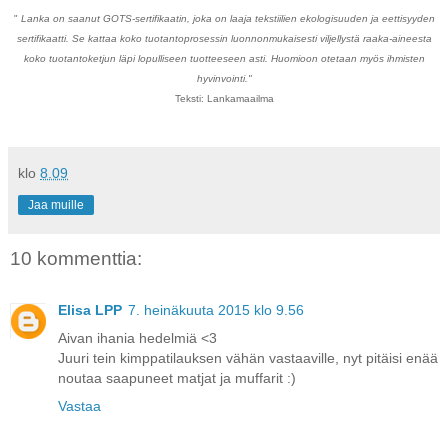
"
Lanka on saanut GOTS-sertifikaatin, joka on laaja tekstiilien ekologisuuden ja eettisyyden
sertifikaatti. Se kattaa koko tuotantoprosessin luonnonmukaisesti viljellystä raaka-aineesta
koko tuotantoketjun läpi lopulliseen tuotteeseen asti. Huomioon otetaan myös ihmisten
hyvinvointi."
Teksti: Lankamaailma
klo
8.09
Jaa muille
10 kommenttia:
Elisa LPP
7. heinäkuuta 2015 klo 9.56
Aivan ihania hedelmiä <3
Juuri tein kimppatilauksen vähän vastaaville, nyt pitäisi enää
noutaa saapuneet matjat ja muffarit :)
Vastaa