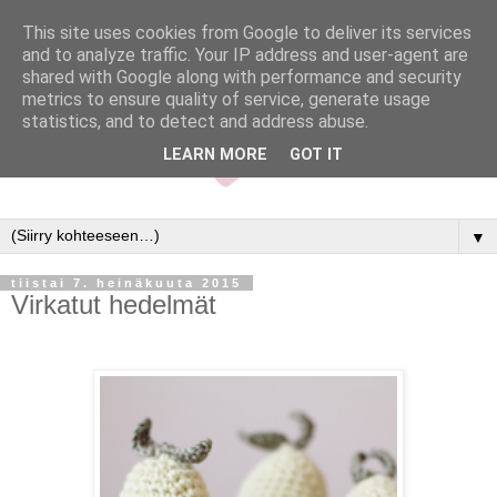
This site uses cookies from Google to deliver its services
and to analyze traffic. Your IP address and user-agent are
shared with Google along with performance and security
metrics to ensure quality of service, generate usage
statistics, and to detect and address abuse.
LEARN MORE
GOT IT
▼
tiistai 7. heinäkuuta 2015
Virkatut hedelmät