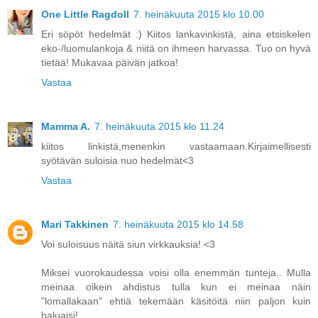
One Little Ragdoll
7. heinäkuuta 2015 klo 10.00
Eri söpöt hedelmät :) Kiitos lankavinkistä, aina etsiskelen
eko-/luomulankoja & niitä on ihmeen harvassa. Tuo on hyvä
tietää! Mukavaa päivän jatkoa!
Vastaa
Mamma A.
7. heinäkuuta 2015 klo 11.24
kiitos linkistä,menenkin vastaamaan.Kirjaimellisesti
syötävän suloisia nuo hedelmät<3
Vastaa
Mari Takkinen
7. heinäkuuta 2015 klo 14.58
Voi suloisuus näitä siun virkkauksia! <3
Miksei vuorokaudessa voisi olla enemmän tunteja.. Mulla
meinaa oikein ahdistus tulla kun ei meinaa näin
"lomallakaan" ehtiä tekemään käsitöitä niin paljon kuin
haluaisi!