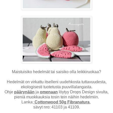
Maistuisiko hedelmät tai saisiko olla leikkiruokaa?
Hedelmät on virkattu itselleni uudehkosta tuttavuudesta,
ekologisesti tuotetusta puuvillalangasta.
Ohje
päärynään
ja
omenaan
löytyy Drops Design sivulta,
pieniä muokkauksia tosin tein näihin hedelmiin.
Lanka:
Cottonwood 50g Fibranatura
,
sävyt nro: 41103 ja 41109.